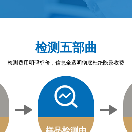
检测五部曲
检测费用明码标价，信息全透明彻底杜绝隐形收费
样品检测中