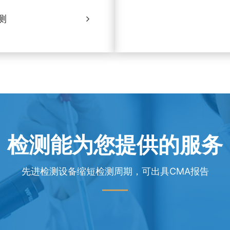
测
检测能为您提供的服务
先进检测设备缩短检测周期，可出具CMA报告