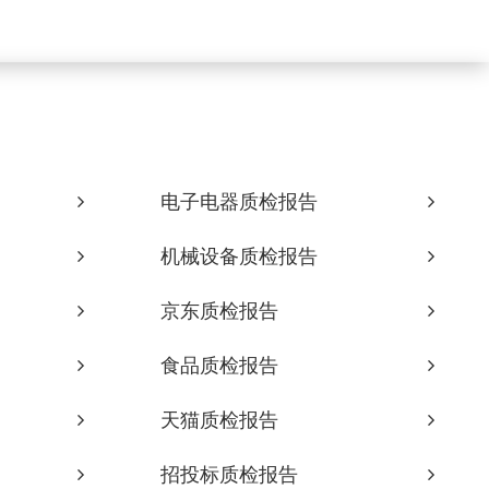
电子电器质检报告
机械设备质检报告
京东质检报告
食品质检报告
天猫质检报告
招投标质检报告