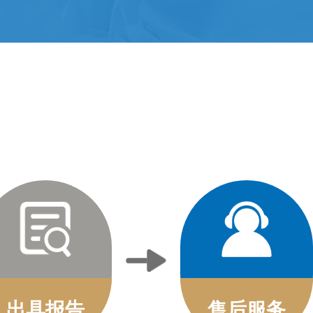
出具报告
售后服务