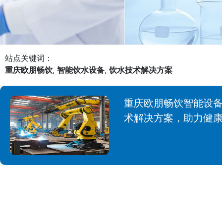
站点关键词：
重庆欧朋畅饮
,
智能饮水设备
,
饮水技术解决方案
重庆欧朋畅饮智能设
术解决方案，助力健