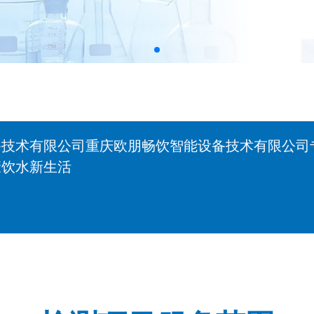
备技术有限公司重庆欧朋畅饮智能设备技术有限公司
康饮水新生活