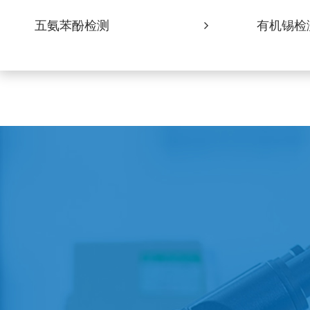
五氨苯酚检测
有机锡检