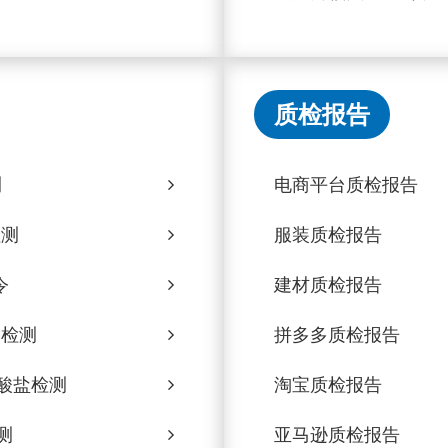
质检报告
测
电商平台质检报告
检测
服装质检报告
令
建材质检报告
d检测
拼多多质检报告
酸盐检测
淘宝质检报告
测
亚马逊质检报告