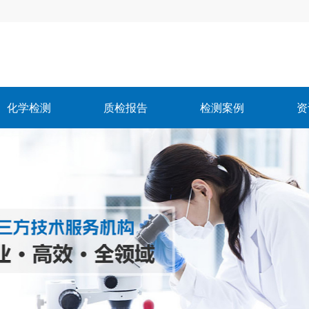
化学检测
质检报告
检测案例
资