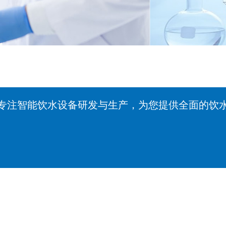
专注智能饮水设备研发与生产，为您提供全面的饮