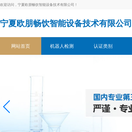
欢迎访问，宁夏欧朋畅饮智能设备技术有限公司！
宁夏欧朋畅饮智能设备技术有限公司
网站首页
机器人检测
认证类别