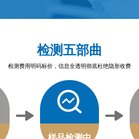
检测五部曲
检测费用明码标价，信息全透明彻底杜绝隐形收费
样品检测中