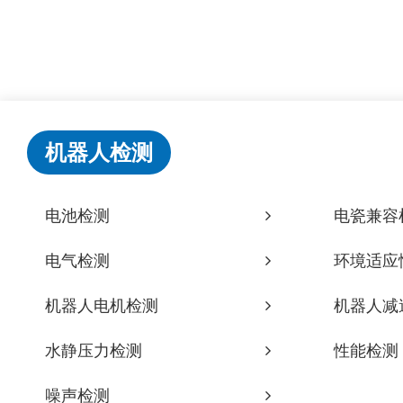
机器人检测
电池检测
电瓷兼容
电气检测
环境适应
机器人电机检测
机器人减
水静压力检测
性能检测
噪声检测