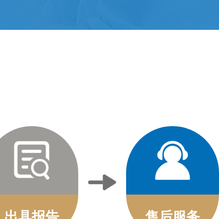
出具报告
售后服务