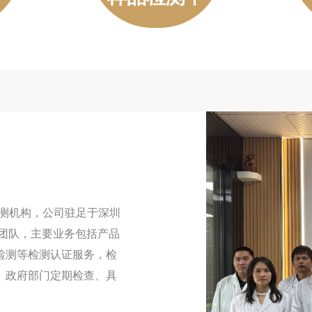
检测机构，公司驻足于深圳
的团队，主要业务包括产品
检测等检测认证服务，检
、政府部门定期检查、具