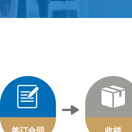
签订合同
收样