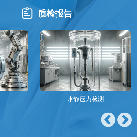
质检报告
静压力检测
机器人减速器检