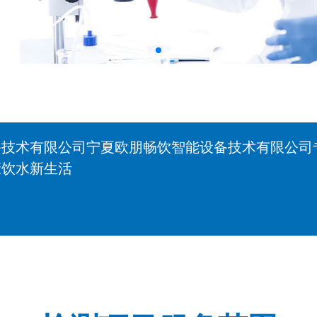
备技术有限公司宁夏欧朋畅饮智能设备技术有限公司
康饮水新生活