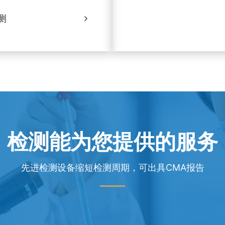
测
检测能为您提供的服务
先进检测设备缩短检测周期，可出具CMA报告