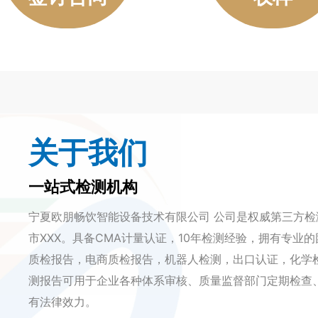
关于我们
一站式检测机构
宁夏欧朋畅饮智能设备技术有限公司 公司是权威第三方
市XXX。具备CMA计量认证，10年检测经验，拥有专业
质检报告，电商质检报告，机器人检测，出口认证，化学
测报告可用于企业各种体系审核、质量监督部门定期检查
有法律效力。