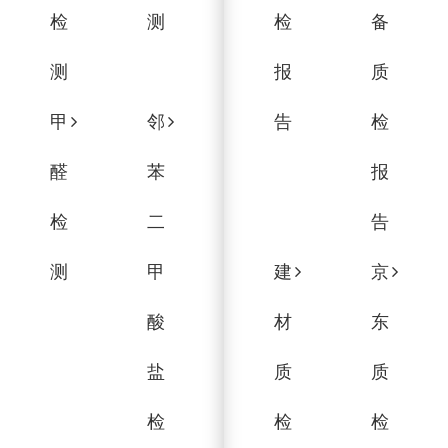
检
测
检
备
测
报
质
甲
邻
告
检
醛
苯
报
检
二
告
测
甲
建
京
酸
材
东
盐
质
质
检
检
检