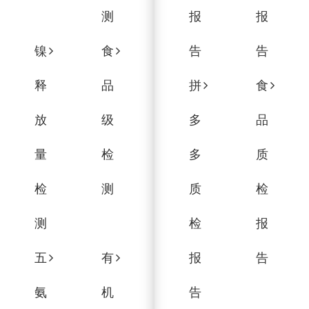
测
报
报
镍
食
告
告
释
品
拼
食
放
级
多
品
量
检
多
质
检
测
质
检
测
检
报
五
有
报
告
氨
机
告