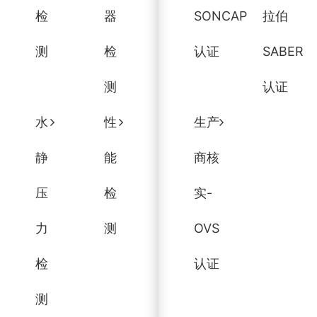
检
器
SONCAP
拉伯
测
检
认证
SABER
测
认证
水
性
生产
静
能
商核
压
检
实-
力
测
OVS
检
认证
测