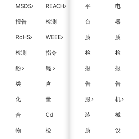
MSDS
REACH
平
电
报告
检测
台
器
RoHS
WEEE
质
质
检测
指令
检
检
酚
镉
报
报
类
含
告
告
化
量
服
机
合
Cd
装
械
物
检
质
设