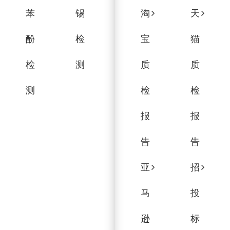
苯
锡
淘
天
酚
检
宝
猫
检
测
质
质
测
检
检
报
报
告
告
亚
招
马
投
逊
标