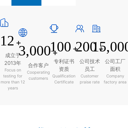
12
+
100
200
15,00
3,000
+
+
+
成立于
专利证书
公司技术
公司工厂
2013年
合作客户
资质
员工
面积
Focus on
Cooperating
testing for
Qualification
Customer
Company
customers
more than 12
Certificate
praise rate
factory area
years