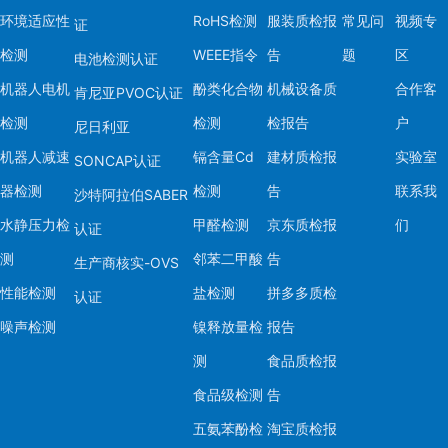
环境适应性
RoHS检测
服装质检报
常见问
视频专
证
检测
WEEE指令
告
题
区
电池检测认证
机器人电机
酚类化合物
机械设备质
合作客
肯尼亚PVOC认证
检测
检测
检报告
户
尼日利亚
机器人减速
镉含量Cd
建材质检报
实验室
SONCAP认证
器检测
检测
告
联系我
沙特阿拉伯SABER
水静压力检
甲醛检测
京东质检报
们
认证
测
邻苯二甲酸
告
生产商核实-OVS
性能检测
盐检测
拼多多质检
认证
噪声检测
镍释放量检
报告
测
食品质检报
食品级检测
告
五氨苯酚检
淘宝质检报