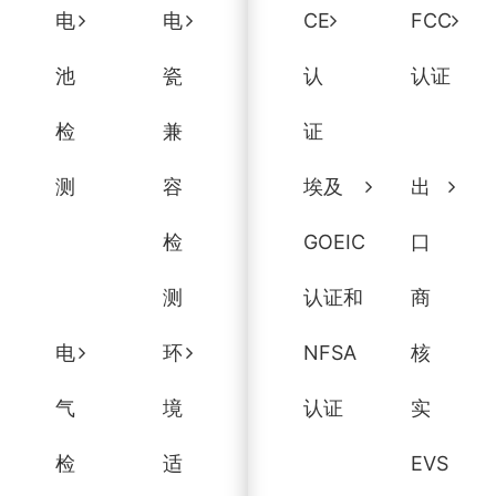
电
电
CE
FCC
池
瓷
认
认证
检
兼
证
测
容
埃及
出
检
GOEIC
口
测
认证和
商
电
环
NFSA
核
气
境
认证
实
检
适
EVS