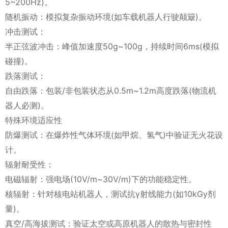
5~200Hz)。
随机振动：模拟复杂振动环境(如车载机器人行驶颠簸)。
冲击测试：
半正弦波冲击：峰值加速度50g~100g，持续时间6ms(模拟
碰撞)。
跌落测试：
自由跌落：包装/非包装状态从0.5m~1.2m高度跌落(物流机
器人必测)。
特殊环境适应性
防爆测试：在爆炸性气体环境(如甲烷、氢气)中验证无火花设
计。
辐射耐受性：
电磁辐射：强电场(10V/m~30V/m)下的功能稳定性。
核辐射：针对核电站机器人，测试抗γ射线能力(如10kGy剂
量)。
真空/高海拔测试：验证太空或高原机器人的散热与密封性