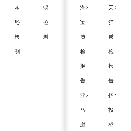
苯
锡
淘
天
酚
检
宝
猫
检
测
质
质
测
检
检
报
报
告
告
亚
招
马
投
逊
标