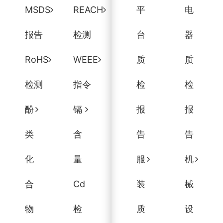
MSDS
REACH
平
电
报告
检测
台
器
RoHS
WEEE
质
质
检测
指令
检
检
酚
镉
报
报
类
含
告
告
化
量
服
机
合
Cd
装
械
物
检
质
设