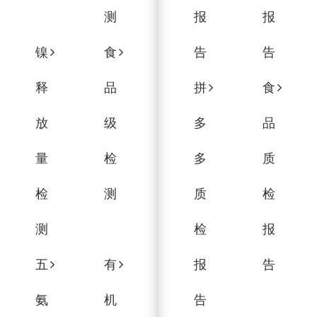
测
报
报
镍
食
告
告
释
品
拼
食
放
级
多
品
量
检
多
质
检
测
质
检
测
检
报
五
有
报
告
氨
机
告