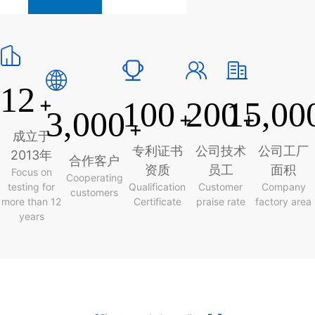
12
+
100
200
15,00
3,000
+
+
+
成立于
专利证书
公司技术
公司工厂
2013年
合作客户
资质
员工
面积
Focus on
Cooperating
testing for
Qualification
Customer
Company
customers
more than 12
Certificate
praise rate
factory area
years