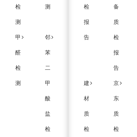
检
测
检
备
测
报
质
甲
邻
告
检
醛
苯
报
检
二
告
测
甲
建
京
酸
材
东
盐
质
质
检
检
检