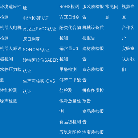
环境适应性
RoHS检测
服装质检报
常见问
视频专
证
检测
WEEE指令
告
题
区
电池检测认证
机器人电机
酚类化合物
机械设备质
合作客
肯尼亚PVOC认证
检测
检测
检报告
户
尼日利亚
机器人减速
镉含量Cd
建材质检报
实验室
SONCAP认证
器检测
检测
告
联系我
沙特阿拉伯SABER
水静压力检
甲醛检测
京东质检报
们
认证
测
邻苯二甲酸
告
生产商核实-OVS
性能检测
盐检测
拼多多质检
认证
噪声检测
镍释放量检
报告
测
食品质检报
食品级检测
告
五氨苯酚检
淘宝质检报