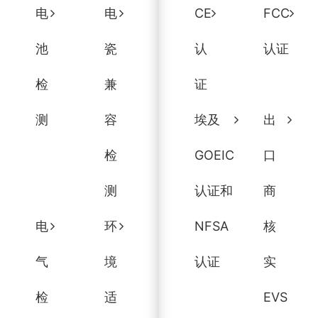
电
电
CE
FCC
池
瓷
认
认证
检
兼
证
测
容
埃及
出
检
GOEIC
口
测
认证和
商
电
环
NFSA
核
气
境
认证
实
检
适
EVS