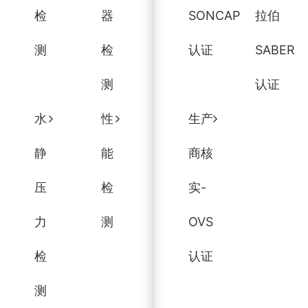
检
器
SONCAP
拉伯
测
检
认证
SABER
测
认证
水
性
生产
静
能
商核
压
检
实-
力
测
OVS
检
认证
测