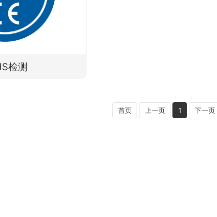
HS检测
首页
上一页
1
下一页