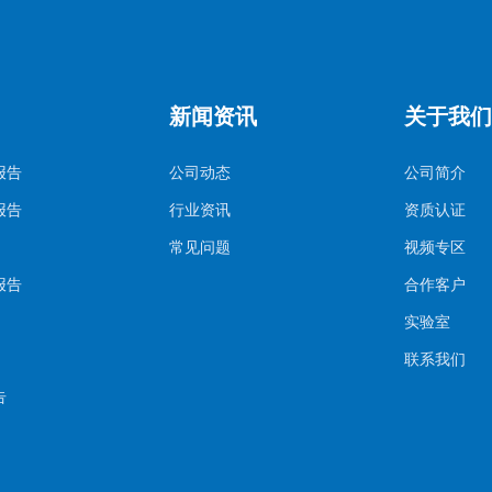
新闻资讯
关于我们
报告
公司动态
公司简介
报告
行业资讯
资质认证
常见问题
视频专区
报告
合作客户
实验室
联系我们
告