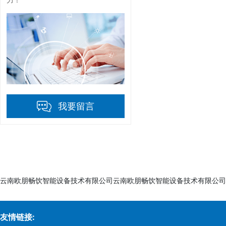
我要留言
云南欧朋畅饮智能设备技术有限公司云南欧朋畅饮智能设备技术有限公司
友情链接: