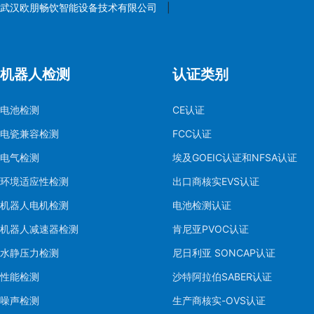
武汉欧朋畅饮智能设备技术有限公司
|
机器人检测
认证类别
电池检测
CE认证
电瓷兼容检测
FCC认证
电气检测
埃及GOEIC认证和NFSA认证
环境适应性检测
出口商核实EVS认证
机器人电机检测
电池检测认证
机器人减速器检测
肯尼亚PVOC认证
水静压力检测
尼日利亚 SONCAP认证
性能检测
沙特阿拉伯SABER认证
噪声检测
生产商核实-OVS认证