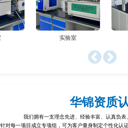
检测
面中铅、镉的溶出量。
室
实验室
纸制品中是否含有荧光增白剂。
）：检测纸制品中是否含有禁用防腐剂。
橡胶制品中N-亚硝胺的含量。
s）：检测橡胶中多环芳烃的迁移量。
华锦资质
我们拥有一支理念先进、经验丰富、认真负表
/2011（塑料食品接触材料）。
针对每一项目成立专项组，可为客户量身制定个性化认