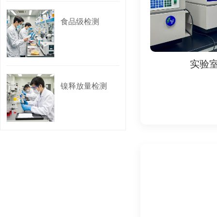
4. 陶瓷和玻璃材料
食品级检测
- 铅镉溶出：检测釉
5. 纸制品检测
实验室
实验
- 荧光增白剂：检测
镍释放量检测
- 五氯苯酚（PCP
6. 橡胶材料检测
- N-亚硝胺：检测
- 多环芳烃（PAH
四、标准与法规
1. 国际标准：
- 欧盟法规：
- (EU) No 10