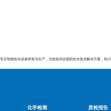
移到食品中，保护消费者健康。
要求供应商提供食品级检测报告。
的产品更容易获得消费者信任。
0个工作日（视样品复杂度和检测项目数量而定）。
专注智能饮水设备研发与生产，为您提供全面的饮水技术解决方案，助力
至3-5个工作日（需额外费用）。
料
、用途、材料成分表（如塑料类型、涂层成分等）。
料（如塑料颗粒、金属片等），数量根据检测项而定。
化学检测
质检报告