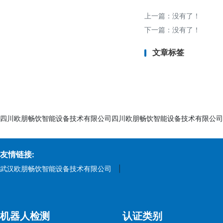
2. 食品安全保障：
- 防止有害物质迁
上一篇：没有了！
3. 市场准入：
下一篇：没有了！
- 进口商、零售商
文章标签
4. 品牌信誉：
- 符合食品级标准
六、检测认证周期
- 常规周期：7-1
四川欧朋畅饮智能设备技术有限公司四川欧朋畅饮智能设备技术有限公司
- 加急服务：可缩短
七、检测认证所需资
友情链接:
1. 产品信息：
武汉欧朋畅饮智能设备技术有限公司
|
- 产品名称、型号
2. 样品要求：
- 成品或代表性材
机器人检测
认证类别